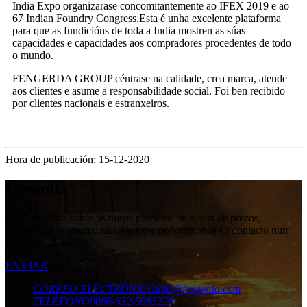
India Expo organizarase concomitantemente ao IFEX 2019 e ao
67 Indian Foundry Congress.Esta é unha excelente plataforma
para que as fundicións de toda a India mostren as súas
capacidades e capacidades aos compradores procedentes de todo
o mundo.
FENGERDA GROUP céntrase na calidade, crea marca, atende
aos clientes e asume a responsabilidade social. Foi ben recibido
por clientes nacionais e estranxeiros.
Hora de publicación: 15-12-2020
Consulta
Para consultas sobre os nosos produtos ou a lista de prezos,
déixanos o teu correo electrónico e poñerémonos en contacto nun
prazo de 24 horas.
ENVIAR
CORREO ELECTRÓNICO
info@fengerda.com
TELÉFONO
0086-632-5985228