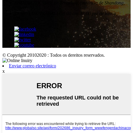
ENDEREZO
Cidade de Tengzhou, provincia de Shandong,
China
TEMPO DE TRABALLO
8:00 am-18:00 pm de luns a
sábado
© Copyright 20102020 : Todos os dereitos reservados.
Enviar correo electrónico
x