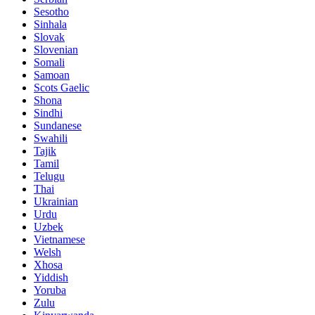
Sesotho
Sinhala
Slovak
Slovenian
Somali
Samoan
Scots Gaelic
Shona
Sindhi
Sundanese
Swahili
Tajik
Tamil
Telugu
Thai
Ukrainian
Urdu
Uzbek
Vietnamese
Welsh
Xhosa
Yiddish
Yoruba
Zulu