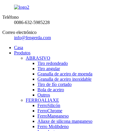
Teléfono
0086-632-5985228
Correo electrónico
info@fengerda.com
Casa
Produtos
ABRASIVO
Tiro redondeado
Tiro angular
Granalla de aceiro de moenda
Granalla de aceiro inoxidable
Tiro de fío cortado
Bola de aceiro
Outros
FERROALIAXE
FerroSilicón
FerroChrome
FerroManganeso
Aliaxe de silicona manganeso
Ferro Molibdeno